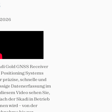
s
, 2026
adi Gold GNSS Receiver
 Positioning Systems
ür präzise, schnelle und
ssige Datenerfassung im
n diesem Video sehen Sie,
fach der Skadi in Betrieb
en wird – von der
ebnahme bis zur