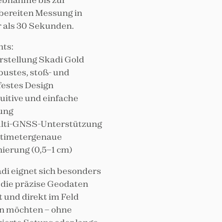
bereiten Messung in
 als 30 Sekunden.
hts:
rstellung Skadi Gold
ustes, stoß- und
estes Design
uitive und einfache
ung
lti-GNSS-Unterstützung
timetergenaue
nierung (0,5–1 cm)
di eignet sich besonders
e, die präzise Geodaten
t und direkt im Feld
n möchten – ohne