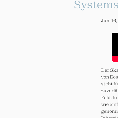
System
Juni 16
Der Sk
von Eos
steht f
zuverlä
Feld. I
wie ein
genomm
Inbetri