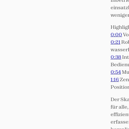
einsatz
weniger
Highlig
0:00
Vo
0:21
Rob
wasserf
0:38
Int
Bedien
0:54
Mu
1:16
Zen
Positio
Der Ska
für all
effizien
erfasse