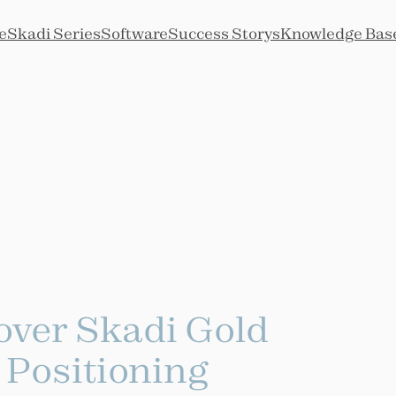
e
Skadi Series
Software
Success Storys
Knowledge Bas
ver Skadi Gold
 Positioning